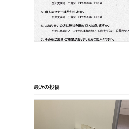
投
稿
の
最近の投稿
ペ
ー
ジ