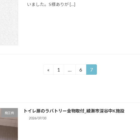
いました。S様ありが […]
«
1
…
6
7
固
固
固
定
定
定
ペ
ペ
ペ
ー
ー
ー
ジ
ジ
ジ
トイレ扉のラバトリー金物取付_綾瀬市深谷中K施設
施工例
2026/07/03