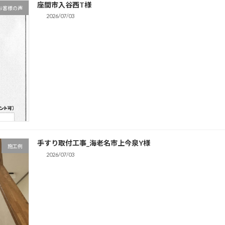
座間市入谷西T様
お客様の声
2026/07/03
手すり取付工事_海老名市上今泉Y様
施工例
2026/07/03