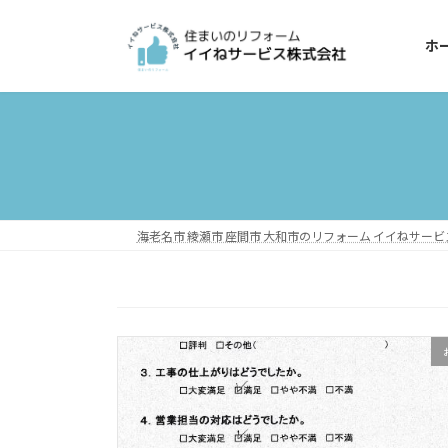
コ
ナ
ン
ビ
ホ
テ
ゲ
ン
ー
ツ
シ
へ
ョ
ス
ン
キ
に
ッ
移
プ
動
海老名市 綾瀬市 座間市 大和市のリフォーム イイねサー