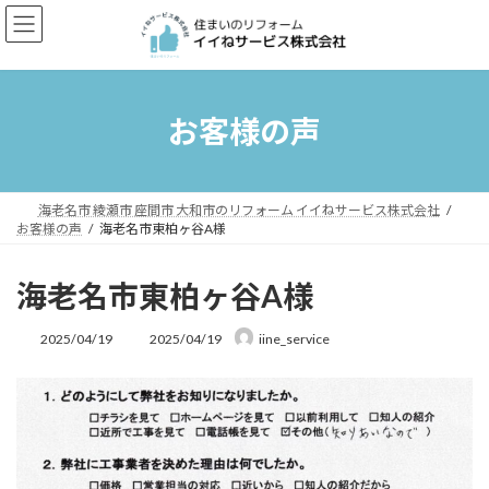
コ
ナ
ン
ビ
テ
ゲ
ン
ー
ツ
シ
へ
ョ
お客様の声
ス
ン
キ
に
ッ
移
プ
動
海老名市 綾瀬市 座間市 大和市のリフォーム イイねサービス株式会社
お客様の声
海老名市東柏ヶ谷A様
海老名市東柏ヶ谷A様
最
2025/04/19
2025/04/19
iine_service
終
更
新
日
時
: