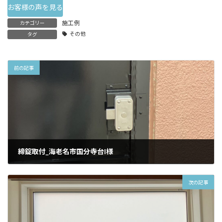
お客様の声を見る
施工例
カテゴリー
その他
タグ
前の記事
締錠取付_海老名市国分寺台I様
2025/06/14
次の記事