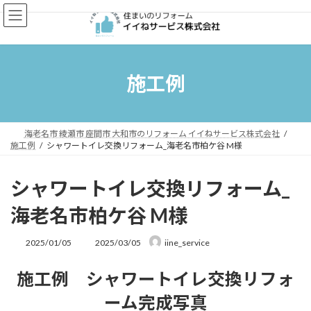
コ
ナ
ン
ビ
テ
ゲ
ン
ー
ツ
シ
へ
ョ
施工例
ス
ン
キ
に
ッ
移
プ
動
海老名市 綾瀬市 座間市 大和市のリフォーム イイねサービス株式会社
施工例
シャワートイレ交換リフォーム_海老名市柏ケ谷 M様
シャワートイレ交換リフォーム_
海老名市柏ケ谷 M様
最
2025/01/05
2025/03/05
iine_service
終
更
施工例 シャワートイレ交換リフォ
新
日
ーム完成写真
時