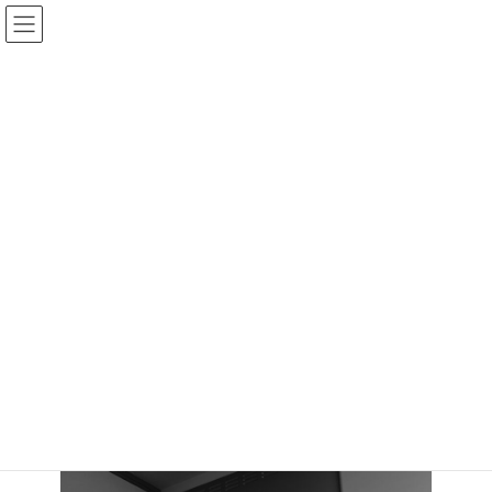
コ
ナ
ン
ビ
テ
ゲ
ン
ー
ツ
シ
へ
ョ
施工例
ス
ン
キ
に
ッ
移
プ
動
海老名市 綾瀬市 座間市 大和市のリフォーム イイねサービス株式会社
施工例
レンジフード交換工事_海老名市東柏ヶ谷K様
レンジフード交換工事_海老名市
東柏ヶ谷K様
最
2026/01/11
2026/01/11
iine_service
終
更
新
日
時