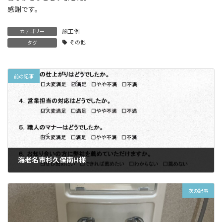
感謝です。
施工例
カテゴリー
その他
タグ
前の記事
海老名市杉久保南H様
2025/11/09
次の記事