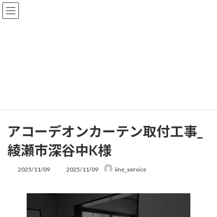
コ
ナ
ン
ビ
テ
ゲ
ン
ー
ツ
シ
へ
ョ
施工例
ス
ン
キ
に
ッ
移
プ
動
海老名市 綾瀬市 座間市 大和市のリフォーム イイねサービス株式会社
施工例
アコーデオンカーテン取付工事_綾瀬市深谷中K様
アコーデオンカーテン取付工事_
綾瀬市深谷中K様
最
2025/11/09
2025/11/09
iine_service
終
更
新
日
時